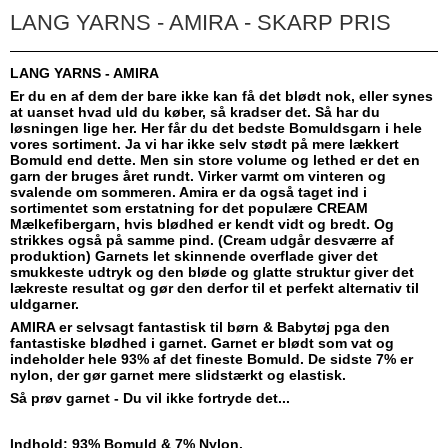
LANG YARNS - AMIRA - SKARP PRIS
LANG YARNS - AMIRA
Er du en af dem der bare ikke kan få det blødt nok, eller synes
at uanset hvad uld du køber, så kradser det. Så har du
løsningen lige her. Her får du det bedste Bomuldsgarn i hele
vores sortiment. Ja vi har ikke selv stødt på mere lækkert
Bomuld end dette. Men sin store volume og lethed er det en
garn der bruges året rundt. Virker varmt om vinteren og
svalende om sommeren. Amira er da også taget ind i
sortimentet som erstatning for det populære CREAM
Mælkefibergarn, hvis blødhed er kendt vidt og bredt. Og
strikkes også på samme pind. (Cream udgår desværre af
produktion) Garnets let skinnende overflade giver det
smukkeste udtryk og den bløde og glatte struktur giver det
lækreste resultat og gør den derfor til et perfekt alternativ til
uldgarner.
AMIRA er selvsagt fantastisk til børn & Babytøj pga den
fantastiske blødhed i garnet. Garnet er blødt som vat og
indeholder hele 93% af det fineste Bomuld. De sidste 7% er
nylon, der gør garnet mere slidstærkt og elastisk.
Så prøv garnet - Du vil ikke fortryde det...
I
ndhold: 93% Bomuld & 7% Nylon.