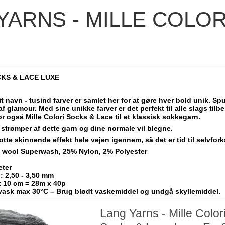
YARNS - MILLE COLOR
CKS & LACE LUXE
t navn - tusind farver er samlet her for at gøre hver bold unik. Sp
f af glamour. Med sine unikke farver er det perfekt til alle slags til
 også Mille Colori Socks & Lace til et klassisk sokkegarn.
strømper af dette garn og dine normale vil blegne.
otte skinnende effekt hele vejen igennem, så det er tid til selvfork
n wool Superwash, 25% Nylon, 2% Polyester
eter
: 2,50 - 3,50 mm
x 10 cm = 28m x 40p
ask max 30°C – Brug blødt vaskemiddel og undgå skyllemiddel.
Lang Yarns - Mille Color