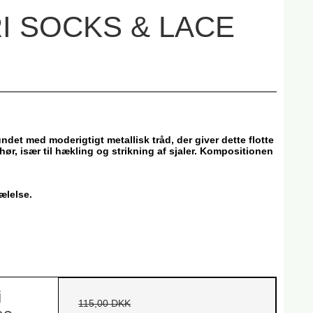
I SOCKS & LACE
undet med moderigtigt metallisk tråd, der giver dette flotte
behør, især til hækling og strikning af sjaler. Kompositionen
ælelse.
i
115,00 DKK