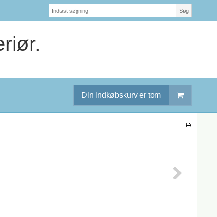
Søg
riør.
Din indkøbskurv er tom