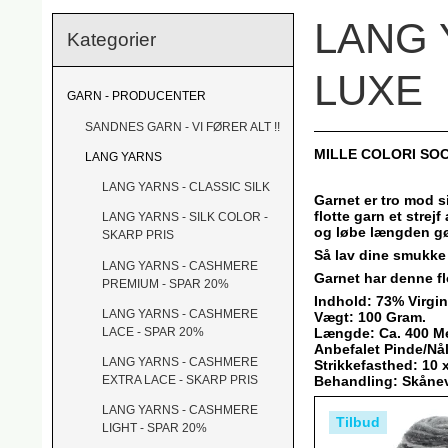
LANG 
Kategorier
LUXE
GARN - PRODUCENTER
SANDNES GARN - VI FØRER ALT !!
MILLE COLORI SO
LANG YARNS
LANG YARNS - CLASSIC SILK
Garnet er tro mod si
flotte garn et strej
LANG YARNS - SILK COLOR -
og løbe længden gør
SKARP PRIS
Så lav dine smukke 
LANG YARNS - CASHMERE
Garnet har denne fl
PREMIUM - SPAR 20%
Indhold: 73% Virgi
LANG YARNS - CASHMERE
Vægt: 100 Gram.
Længde: Ca. 400 M
LACE - SPAR 20%
Anbefalet Pinde/Nål
LANG YARNS - CASHMERE
Strikkefasthed: 10 
Behandling: Skånev
EXTRA LACE - SKARP PRIS
LANG YARNS - CASHMERE
Tilbud
LIGHT - SPAR 20%