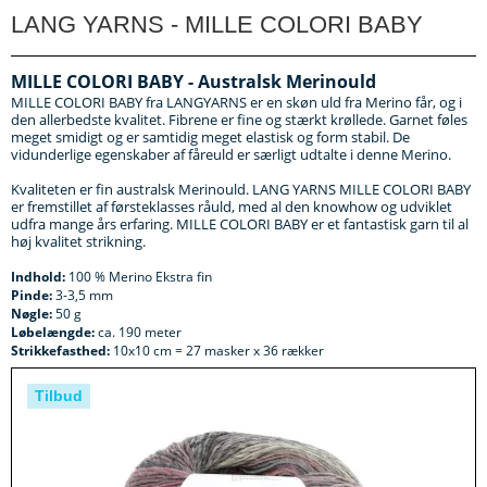
LANG YARNS - MILLE COLORI BABY
MILLE COLORI BABY - Australsk Merinould
MILLE COLORI BABY fra LANGYARNS er en skøn uld fra Merino får, og i
den allerbedste kvalitet. Fibrene er fine og stærkt krøllede. Garnet føles
meget smidigt og er samtidig meget elastisk og form stabil. De
vidunderlige egenskaber af fåreuld er særligt udtalte i denne Merino.
Kvaliteten er fin australsk Merinould. LANG YARNS MILLE COLORI BABY
er fremstillet af førsteklasses råuld, med al den knowhow og udviklet
udfra mange års erfaring. MILLE COLORI BABY er et fantastisk garn til al
høj kvalitet strikning.
Indhold:
100 % Merino Ekstra fin
Pinde:
3-3,5 mm
Nøgle:
50 g
Løbelængde:
ca. 190 meter
Strikkefasthed:
10x10 cm = 27 masker x 36 rækker
Tilbud