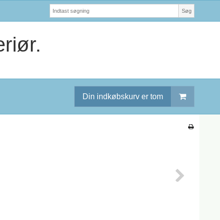
Søg
riør.
Din indkøbskurv er tom