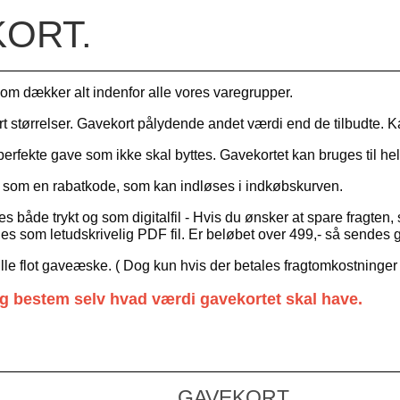
ORT.
som dækker alt indenfor alle vores varegrupper.
rt størrelser. Gavekort pålydende andet værdi end de tilbudte. K
perfekte gave som ikke skal byttes. Gavekortet kan bruges til h
 som en rabatkode, som kan indløses i indkøbskurven.
s både trykt og som digitalfil - Hvis du ønsker at spare fragten,
es som letudskrivelig PDF fil. Er beløbet over 499,- så sendes
lille flot gaveæske. ( Dog kun hvis der betales fragtomkostninger
og bestem selv hvad værdi gavekortet skal have.
GAVEKORT.