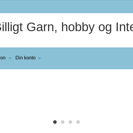
lligt Garn, hobby og Inte
ion
Din konto