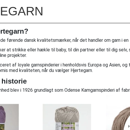
TEGARN
ertegarn?
 de førende dansk kvalitetsmærker, når det handler om garn i en 
 at strikke eller hækle til baby, til din partner eller til dig selv
ine projekter.
uceret af loyale garnspinderier i henholdsvis Europa og Asien, o
omis med kvaliteten, når du vælger Hjertegarn.
 historie
hed blev i 1926 grundlagt som Odense Kamgarnspinderi af fabri