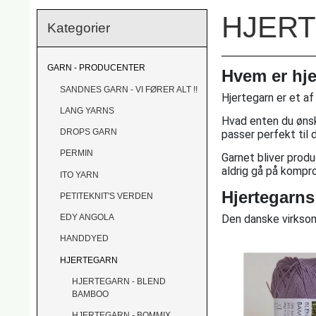
HJER
Kategorier
GARN - PRODUCENTER
Hvem er hj
SANDNES GARN - VI FØRER ALT !!
Hjertegarn er et af
LANG YARNS
Hvad enten du ønsker
DROPS GARN
passer perfekt til d
PERMIN
Garnet bliver prod
aldrig gå på kompr
ITO YARN
Hjertegarns
PETITEKNIT'S VERDEN
Den danske virksom
EDY ANGOLA
HANDDYED
HJERTEGARN
HJERTEGARN - BLEND
BAMBOO
HJERTEGARN - BOMMIX