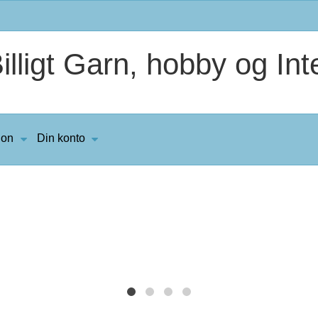
lligt Garn, hobby og Inte
ion
Din konto