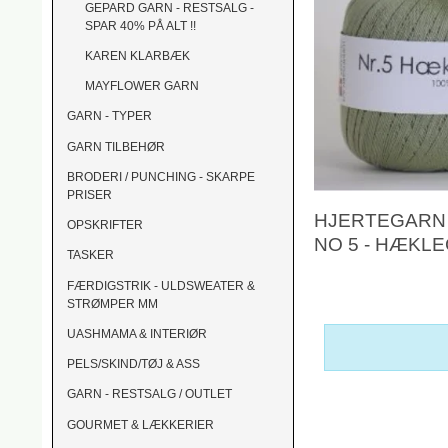
GEPARD GARN - RESTSALG -
SPAR 40% PÅ ALT !!
KAREN KLARBÆK
MAYFLOWER GARN
GARN - TYPER
GARN TILBEHØR
BRODERI / PUNCHING - SKARPE
PRISER
HJERTEGARN 
OPSKRIFTER
NO 5 - HÆKL
TASKER
FÆRDIGSTRIK - ULDSWEATER &
STRØMPER MM
UASHMAMA & INTERIØR
PELS/SKIND/TØJ & ASS
GARN - RESTSALG / OUTLET
GOURMET & LÆKKERIER