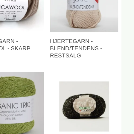
GARN -
HJERTEGARN -
L - SKARP
BLEND/TENDENS -
RESTSALG