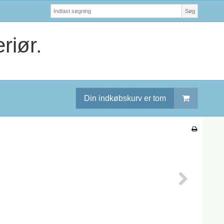
Søg
riør.
Din indkøbskurv er tom