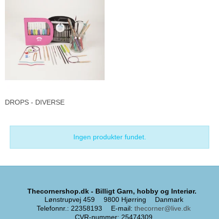
DROPS - DIVERSE
Ingen produkter fundet.
Thecornershop.dk - Billigt Garn, hobby og Interiør.
Lønstrupvej 459
9800 Hjørring
Danmark
Telefonnr.
:
22358193
E-mail
:
thecorner@live.dk
CVR-nummer
:
25474309