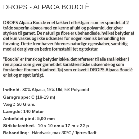
DROPS - ALPACA BOUCLÈ
DROPS Alpaca Bouclé er et lækkert effektgarn som er spundet af 2
tråde superfin alpaca med en kerne af uld og polyamid, der giver
styrken til garnet. De naturlige fibre er ubehandlede, hvilket betyder at
det kun vaskes og ikke udsættes for nogen kemisk behandling før
farvning. Dette fremhæver fibrenes naturlige egenskaber, samtidig
med at der giver en bedre formstabilitet og tekstur.
“Bouclé” er fransk og betyder løkke, det refererer til alle små løkker i
ren alpaca som giver garnet det karakteristiske udseende og som
forstærker fibrenes blødhed. Tøj som er lavet i DROPS Alpaca Bouclé
er let og meget luftigt.
Indhold:
80% Alpaca, 15% Uld, 5% Polyamid
Garngruppe: C (16-19 m)
Vægt: 50 Gram.
Længde: 140 Meter
Anbefalet pind: 5,00 mm
Strikkefasthed: 10 x 10 cm = 17 m x 22 p
Behandling:
Håndvask, max 30°C / Tørres fladt