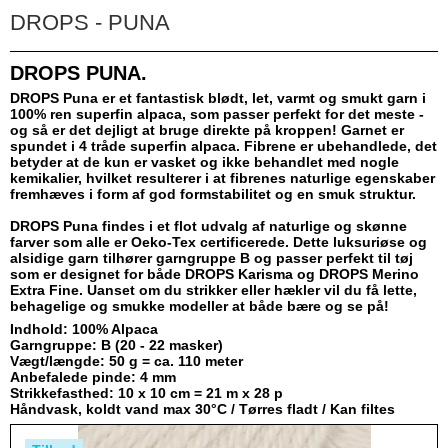
DROPS - PUNA
DROPS PUNA.
DROPS Puna er et fantastisk blødt, let, varmt og smukt garn i
100% ren superfin alpaca, som passer perfekt for det meste -
og så er det dejligt at bruge direkte på kroppen! Garnet er
spundet i 4 tråde superfin alpaca. Fibrene er ubehandlede, det
betyder at de kun er vasket og ikke behandlet med nogle
kemikalier, hvilket resulterer i at fibrenes naturlige egenskaber
fremhæves i form af god formstabilitet og en smuk struktur.
DROPS Puna findes i et flot udvalg af naturlige og skønne
farver som alle er Oeko-Tex certificerede. Dette luksuriøse og
alsidige garn tilhører garngruppe B og passer perfekt til tøj
som er designet for både DROPS Karisma og DROPS Merino
Extra Fine. Uanset om du strikker eller hækler vil du få lette,
behagelige og smukke modeller at både bære og se på!
Indhold: 100% Alpaca
Garngruppe:
B (20 - 22 masker)
Vægt/længde: 50 g = ca. 110 meter
Anbefalede pinde: 4 mm
Strikkefasthed: 10 x 10 cm = 21 m x 28 p
Håndvask, koldt vand max 30°C / Tørres fladt /
Kan filtes