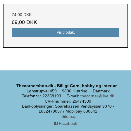
74,00 DKK
69,00 DKK
Vis produkt
Thecornershop.dk - Billigt Garn, hobby og Interiør.
Lønstrupvej 459
9800 Hjørring
Danmark
Telefonnr.
:
22358193
E-mail
:
thecorner@live.dk
CVR-nummer
:
25474309
Bankoplysninger
:
Sparekassen Vendsyssel 9070 -
1632479057 / Mobilpay 630642
Sitemap
Facebook