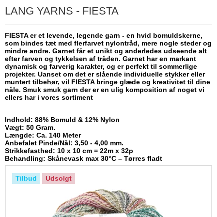
LANG YARNS - FIESTA
FIESTA er et levende, legende garn - en hvid bomuldskerne,
som bindes tæt med flerfarvet nylontråd, mere nogle steder og
mindre andre. Garnet får et unikt og anderledes udseende alt
efter farven og tykkelsen af ​​tråden. Garnet har en markant
dynamisk og farverig karakter, og er perfekt til sommerlige
projekter. Uanset om det er slående individuelle stykker eller
muntert tilbehør, vil FIESTA bringe glæde og kreativitet til dine
nåle. Smuk smuk garn der er en ulig komposition af noget vi
ellers har i vores sortiment
Indhold: 88% Bomuld & 12% Nylon
Vægt: 50 Gram.
Længde: Ca. 140 Meter
Anbefalet Pinde/Nål: 3,50 - 4,00 mm.
Strikkefasthed: 10 x 10 cm = 22m x 32p
Behandling: Skånevask max 30°C – Tørres fladt
Tilbud
Udsolgt