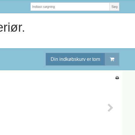
Søg
riør.
Din indkøbskurv er tom