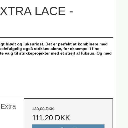
XTRA LACE -
t blødt og luksuriøst. Det er perfekt at kombinere med
selvfølgelig også strikkes alene, for eksempel i fine
e valg til strikkeprojekter med et strejf af luksus. Og med
Extra
139,00 DKK
111,20 DKK