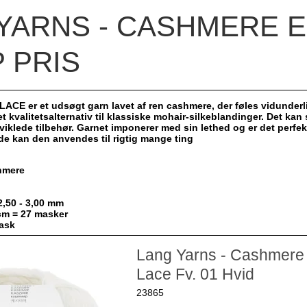
YARNS - CASHMERE E
 PRIS
E er et udsøgt garn lavet af ren cashmere, der føles vidunderlig
t kvalitetsalternativ til klassiske mohair-silkeblandinger. Det kan 
viklede tilbehør. Garnet imponerer med sin lethed og er det perfekt
de kan den anvendes til rigtig mange ting
hmere
2,50 - 3,00 mm
 cm = 27 masker
ask
Lang Yarns - Cashmere 
Lace Fv. 01 Hvid
23865