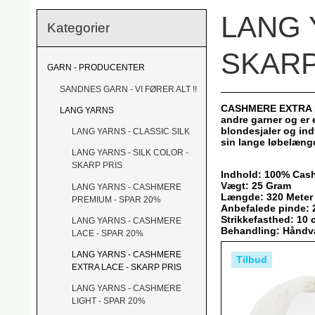
LANG 
Kategorier
SKARP
GARN - PRODUCENTER
SANDNES GARN - VI FØRER ALT !!
CASHMERE EXTRA LAC
LANG YARNS
andre garner og er e
blondesjaler og ind
LANG YARNS - CLASSIC SILK
sin lange løbelæng
LANG YARNS - SILK COLOR -
SKARP PRIS
Indhold: 100% Cas
Vægt: 25 Gram
LANG YARNS - CASHMERE
Længde: 320 Meter
PREMIUM - SPAR 20%
Anbefalede pinde: 
Strikkefasthed: 10
LANG YARNS - CASHMERE
Behandling: Håndv
LACE - SPAR 20%
LANG YARNS - CASHMERE
Tilbud
EXTRA LACE - SKARP PRIS
LANG YARNS - CASHMERE
LIGHT - SPAR 20%