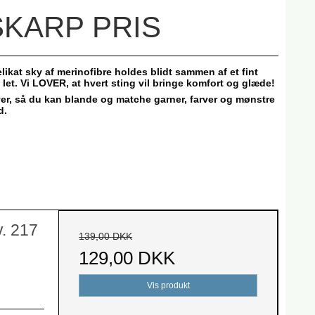
SKARP PRIS
kat sky af merinofibre holdes blidt sammen af ​​et fint
 let. Vi LOVER, at hvert sting vil bringe komfort og glæde!
ver, så du kan blande og matche garner, farver og mønstre
d.
v. 217
139,00 DKK
129,00 DKK
Vis produkt