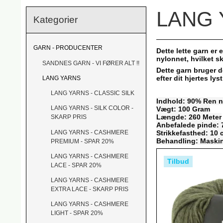
LANG 
Kategorier
GARN - PRODUCENTER
Dette lette garn er
nylonnet, hvilket sk
SANDNES GARN - VI FØRER ALT !!
Dette garn bruger
efter dit hjertes ly
LANG YARNS
LANG YARNS - CLASSIC SILK
Indhold: 90% Ren n
LANG YARNS - SILK COLOR -
Vægt: 100 Gram
Længde: 260 Meter
SKARP PRIS
Anbefalede pinde:
Strikkefasthed: 10
LANG YARNS - CASHMERE
Behandling: Maskin
PREMIUM - SPAR 20%
LANG YARNS - CASHMERE
Tilbud
LACE - SPAR 20%
LANG YARNS - CASHMERE
EXTRA LACE - SKARP PRIS
LANG YARNS - CASHMERE
LIGHT - SPAR 20%