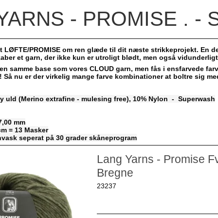
YARNS - PROMISE . - 
 et LØFTE/PROMISE om ren glæde til dit næste strikkeprojekt. En deli
aber et garn, der ikke kun er utroligt blødt, men også vidunderligt
 den samme base som vores
CLOUD
garn, men fås i ensfarvede far
st! Så nu er der virkelig mange farve kombinationer at boltre sig me
y uld (Merino extrafine - mulesing free), 10% Nylon - Superwash
 7,00 mm
 cm = 13 Masker
vask seperat på 30 grader skåneprogram
Lang Yarns - Promise F
Bregne
23237