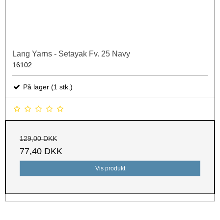
Lang Yarns - Setayak Fv. 25 Navy
16102
På lager (1 stk.)
129,00 DKK
77,40 DKK
Vis produkt