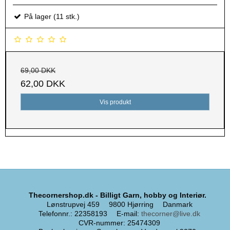
På lager (11 stk.)
69,00 DKK
62,00 DKK
Vis produkt
Thecornershop.dk - Billigt Garn, hobby og Interiør.
Lønstrupvej 459
9800 Hjørring
Danmark
Telefonnr.
:
22358193
E-mail
:
thecorner@live.dk
CVR-nummer
:
25474309