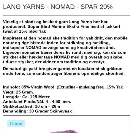
LANG YARNS - NOMAD - SPAR 20%
Virkelig et blødt og lækkert garn Lang Yarns her har
produceret. Super Blød Merino Ekstra Fine med et lækkert
twist af 15% blød Yak
Inspireret af den nomadiske tradition for yak drift, den mobile
natur og rige historie inden for strikning og hækling,
indkapsler NOMAD bevægelsens og kreativitetens ånd.
Ligesom nomader bærer deres liv rundt med sig, kan du som
strikker eller hækler tage NOMAD med dig overalt og skabe
tidløse stykker, der vidner om tradition og eventyr.
De naturlige yakfibre giver garnet en karakteristisk gråbrun
undertone, som understreger fiberens oprindelige skønhed.
Indhold: 85% Virgin Wool
(Extrafine - mulesing free), 15% Yak
Vægt: 25 Gram.
Længde: Ca. 125 Meter
Anbefalet Pinde/Nål: 4 - 4,50 mm.
Strikkefasthed: 10 cm = 26m
Behandling:
30 Grader Skånevask
Tilbud