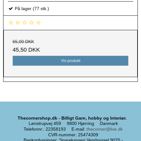
På lager (77 stk.)
65,00 DKK
45,50 DKK
Vis produkt
Thecornershop.dk - Billigt Garn, hobby og Interiør.
Lønstrupvej 459
9800 Hjørring
Danmark
Telefonnr.
:
22358193
E-mail
:
thecorner@live.dk
CVR-nummer
:
25474309
Bankoplysninger
:
Sparekassen Vendsyssel 9070 -