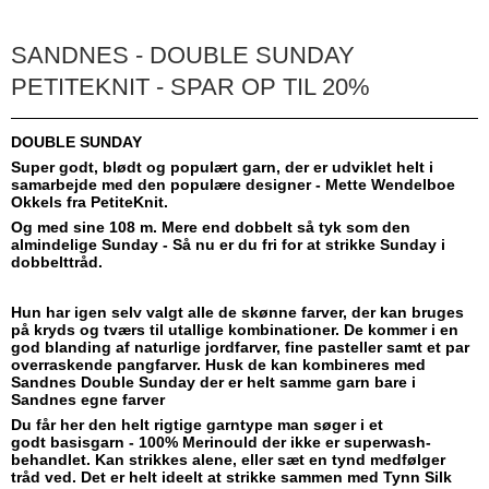
SANDNES - DOUBLE SUNDAY
PETITEKNIT - SPAR OP TIL 20%
DOUBLE SUNDAY
Super godt, blødt og populært garn, der er udviklet helt i
samarbejde med den populære designer - Mette Wendelboe
Okkels fra PetiteKnit.
Og med sine 108 m. Mere end dobbelt så tyk som den
almindelige Sunday - Så nu er du fri for at strikke Sunday i
dobbelttråd.
Hun har igen selv valgt alle de skønne farver, der kan bruges
på kryds og tværs til utallige kombinationer. De kommer i en
god blanding af naturlige jordfarver, fine pasteller samt et par
overraskende pangfarver. Husk de kan kombineres med
Sandnes Double Sunday der er helt samme garn bare i
Sandnes egne farver
Du får her den helt rigtige garntype man søger i et
godt basisgarn - 100% Merinould der ikke er superwash-
behandlet. Kan strikkes alene, eller sæt en tynd medfølger
tråd ved. Det er helt ideelt at strikke sammen med Tynn Silk