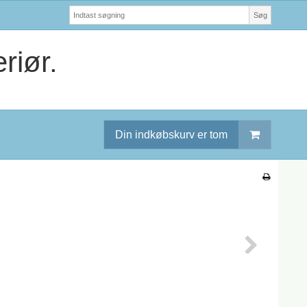
Søg
riør.
Din indkøbskurv er tom