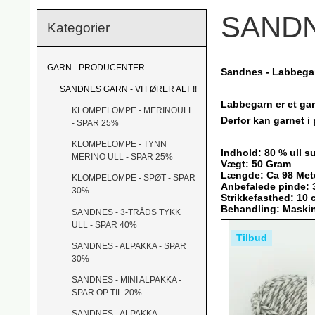
SANDN
Kategorier
GARN - PRODUCENTER
Sandnes - Labbega
SANDNES GARN - VI FØRER ALT !!
Labbegarn er et ga
KLOMPELOMPE - MERINOULL
Derfor kan garnet i
- SPAR 25%
KLOMPELOMPE - TYNN
Indhold: 80 % ull 
MERINO ULL - SPAR 25%
Vægt: 50 Gram
Længde: Ca 98 Met
KLOMPELOMPE - SPØT - SPAR
Anbefalede pinde:
30%
Strikkefasthed: 10
Behandling: Maski
SANDNES - 3-TRÅDS TYKK
ULL - SPAR 40%
Tilbud
SANDNES - ALPAKKA - SPAR
30%
SANDNES - MINI ALPAKKA -
SPAR OP TIL 20%
SANDNES - ALPAKKA