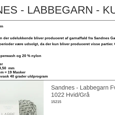
ES - LABBEGARN - KU
rn
rn der udelukkende bliver produceret af garnaffald fra Sandnes G
 perioder være udsolgt, da der kun bliver produceret visse partier.
superwash og 20 % nylon
er
 3,50 mm
 cm = 19 Masker
nvask 40 grader uldprogram
Sandnes - Labbegarn F
1022 Hvid/Grå
15215