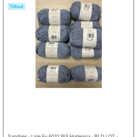
Tilbud
Sandnes - Line Fv 6032 Blå Hortensia - BLD LOT -