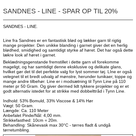
SANDNES - LINE - SPAR OP TIL 20%
SANDNES - LINE.
Line fra Sandnes er en fantastisk blød og lækker garn til rigtig
mange projekter. Den unikke blanding i garnet giver det en herlig
blødhed, smidighed og samtidigt styrke af høret. Det har også dette
lækre look af høret i garnet.
Beklædningsgenstande fremstillet i dette garn vil forekomme
mageligt, og har samtidigt denne eksklusive og delikate glans,
hvilket gør det til det perfekte valg for lyst sommer tøj. LIne er også
velegnet til et bredt udvalg af mønstre, herunder tunikaer, toppe og
mange andre tilbehør. Line er i modsætning til Tynn Line på 110
meter pr 50 Gram. Og giver dermed lidt tykkere projekter og er et
godt alternativ istedet for at strikke med dobbelttråd i Tynn Line.
Indhold: 53% Bomuld, 33% Viscose & 14% Hør
Vægt: 50 Gram.
Længde: Ca. 110 Meter
Anbefalet Pinde/Nål: 4,00 mm.
Strikkefasthed: 10cm = 20m.
Behandling: Skånevask max 30°C - tørres fladt & undgå
tørretumbling.