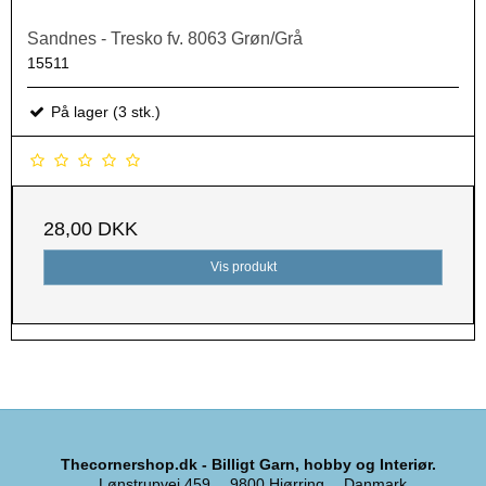
Sandnes - Tresko fv. 8063 Grøn/Grå
15511
På lager (3 stk.)
28,00 DKK
Vis produkt
Thecornershop.dk - Billigt Garn, hobby og Interiør.
Lønstrupvej 459
9800 Hjørring
Danmark