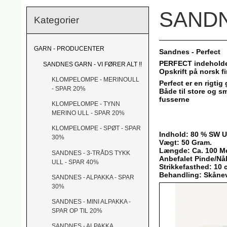
SANDN
Kategorier
GARN - PRODUCENTER
Sandnes - Perfect
PERFECT indeholder
SANDNES GARN - VI FØRER ALT !!
Opskrift på norsk f
KLOMPELOMPE - MERINOULL
Perfect er en rigti
- SPAR 20%
Både til store og sm
fusserne
KLOMPELOMPE - TYNN
MERINO ULL - SPAR 20%
KLOMPELOMPE - SPØT - SPAR
Indhold: 80 % SW U
30%
Vægt: 50 Gram.
Længde: Ca. 100 M
SANDNES - 3-TRÅDS TYKK
Anbefalet Pinde/Nå
ULL - SPAR 40%
Strikkefasthed: 10
Behandling: Skånev
SANDNES - ALPAKKA - SPAR
30%
SANDNES - MINI ALPAKKA -
SPAR OP TIL 20%
SANDNES - ALPAKKA