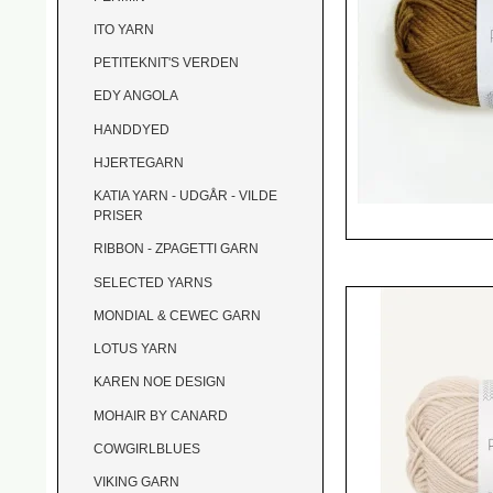
ITO YARN
PETITEKNIT'S VERDEN
EDY ANGOLA
HANDDYED
HJERTEGARN
KATIA YARN - UDGÅR - VILDE
PRISER
RIBBON - ZPAGETTI GARN
SELECTED YARNS
MONDIAL & CEWEC GARN
LOTUS YARN
KAREN NOE DESIGN
MOHAIR BY CANARD
COWGIRLBLUES
VIKING GARN