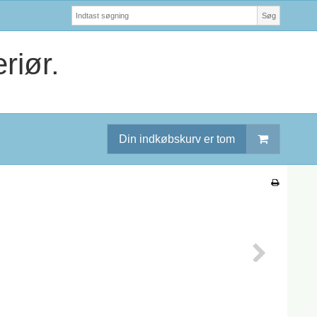
Søg
riør.
Din indkøbskurv er tom