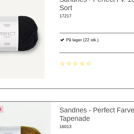
Sort
17217
På lager (22 stk.)
Sandnes - Perfect Farv
t
Tapenade
16013