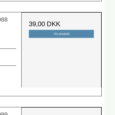
088
39,00 DKK
Vis produkt
099