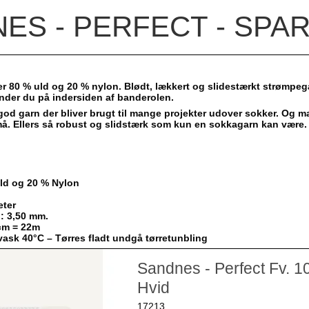
ES - PERFECT - SPAR
 80 % uld og 20 % nylon. Blødt, lækkert og slidestærkt strømpeg
inder du på indersiden af banderolen.
g god garn der bliver brugt til mange projekter udover sokker. Og m
å. Ellers så robust og slidstærk som kun en sokkagarn kan være. Hel
ld og 20 % Nylon
eter
l: 3,50 mm.
 cm = 22m
ask 40°C – Tørres fladt undgå tørretunbling
Sandnes - Perfect Fv. 1
Hvid
17213