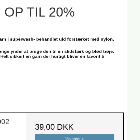
 OP TIL 20%
arn i superwash- behandlet uld forstærket med nylon.
ange ynder at bruge den til en slidstærk og blød trøje.
t sikkert en garn der hurtigt bliver en favorit til
002
39,00 DKK
Vis produkt