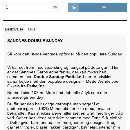
stk.
Køb
Beskrivelse
Tags
SANDNES DOUBLE SUNDAY
Så kom den længe ventede opfølger på den populære Sunday
Vi har set frem med spænding og længsel på dette garn. Her
er det Sandnes Garns egne farver, der kan mixes helt
sammen med
Double Sunday Petiteknit
der er udviklet i
samarbejde med den populære designer - Mette Wendelboe
Okkels fra PetiteKnit.
Nu med sine 108 m. Mere end dobbelt så tyk som den
almindelige Sunday
Du får her den helt rigtige garntype man søger i et
godt basisgarn - 100% Merinould der ikke er superwash-
behandlet. Kan strikkes alene, eller sæt en tynd medfølger tråd
ved. Det er helt ideelt at strikke sammen med Tynn Silk Mohair
- Dette giver bare endnu flere muligheder og designs. Brug
garnet til trøjer, blaser, jakker, cardigan, børnetøj, interiør mm