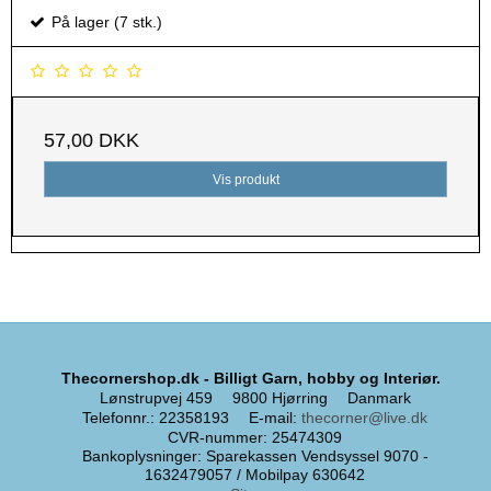
På lager (7 stk.)
57,00 DKK
Vis produkt
Thecornershop.dk - Billigt Garn, hobby og Interiør.
Lønstrupvej 459
9800 Hjørring
Danmark
Telefonnr.
:
22358193
E-mail
:
thecorner@live.dk
CVR-nummer
:
25474309
Bankoplysninger
:
Sparekassen Vendsyssel 9070 -
1632479057 / Mobilpay 630642