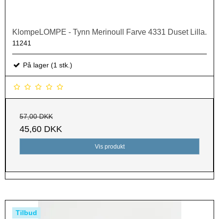
KlompeLOMPE - Tynn Merinoull Farve 4331 Duset Lilla.
11241
På lager (1 stk.)
57,00 DKK
45,60 DKK
Vis produkt
Tilbud