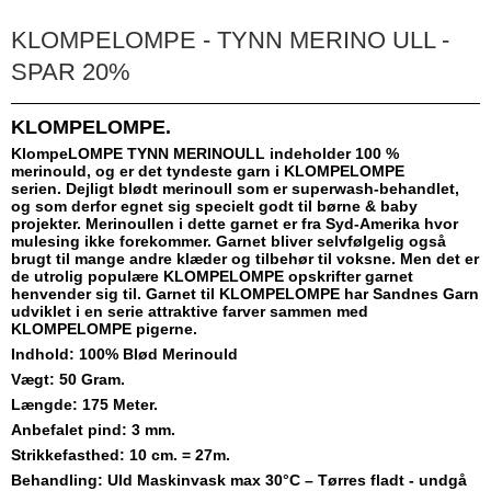
KLOMPELOMPE - TYNN MERINO ULL -
SPAR 20%
KLOMPELOMPE.
KlompeLOMPE TYNN MERINOULL indeholder 100 %
merinould, og er det tyndeste garn i KLOMPELOMPE
serien. Dejligt blødt merinoull som er superwash-behandlet,
og som derfor egnet sig specielt godt til børne & baby
projekter. Merinoullen i dette garnet er fra Syd-Amerika hvor
mulesing ikke forekommer. Garnet bliver selvfølgelig også
brugt til mange andre klæder og tilbehør til voksne. Men det er
de utrolig populære KLOMPELOMPE opskrifter garnet
henvender sig til. Garnet til KLOMPELOMPE har Sandnes Garn
udviklet i en serie attraktive farver sammen med
KLOMPELOMPE pigerne.
Indhold: 100% Blød Merinould
Vægt: 50 Gram.
Længde: 175 Meter.
Anbefalet pind: 3 mm.
Strikkefasthed: 10 cm. = 27m.
Behandling: Uld Maskinvask max 30°C – Tørres fladt - undgå