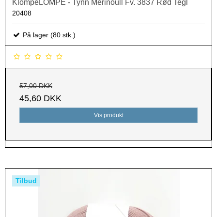
KlompeLOMPE - Tynn Merinoull Fv. 3837 Rød Tegl
20408
På lager (80 stk.)
57,00 DKK
45,60 DKK
Vis produkt
Tilbud