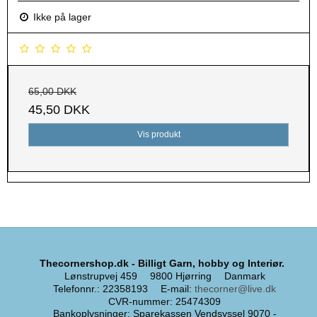
Ikke på lager
65,00 DKK
45,50 DKK
Vis produkt
Thecornershop.dk - Billigt Garn, hobby og Interiør.
Lønstrupvej 459
9800 Hjørring
Danmark
Telefonnr.
:
22358193
E-mail
:
thecorner@live.dk
CVR-nummer
:
25474309
Bankoplysninger
:
Sparekassen Vendsyssel 9070 -