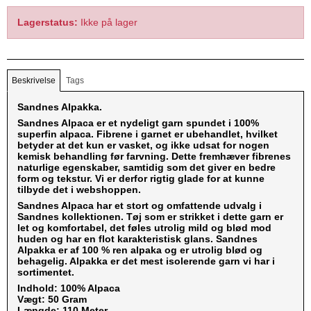
Lagerstatus:
Ikke på lager
Beskrivelse
Tags
Sandnes Alpakka.
Sandnes Alpaca er et nydeligt garn spundet i 100%
superfin alpaca. Fibrene i garnet er ubehandlet, hvilket
betyder at det kun er vasket, og ikke udsat for nogen
kemisk behandling før farvning. Dette fremhæver fibrenes
naturlige egenskaber, samtidig som det giver en bedre
form og tekstur. Vi er derfor rigtig glade for at kunne
tilbyde det i webshoppen.
Sandnes Alpaca har et stort og omfattende udvalg i
Sandnes kollektionen. Tøj som er strikket i dette garn er
let og komfortabel, det føles utrolig mild og blød mod
huden og har en flot karakteristisk glans. Sandnes
Alpakka er af 100 % ren alpaka og er utrolig blød og
behagelig. Alpakka er det mest isolerende garn vi har i
sortimentet.
Indhold: 100% Alpaca
Vægt: 50 Gram
Længde: 110 Meter