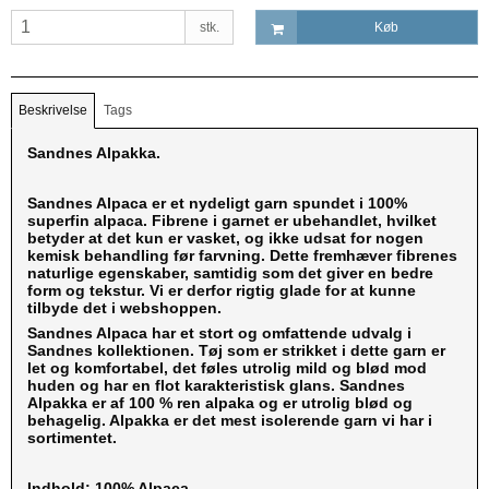
stk.
Køb
Beskrivelse
Tags
Sandnes Alpakka.
Sandnes Alpaca er et nydeligt garn spundet i 100%
superfin alpaca. Fibrene i garnet er ubehandlet, hvilket
betyder at det kun er vasket, og ikke udsat for nogen
kemisk behandling før farvning. Dette fremhæver fibrenes
naturlige egenskaber, samtidig som det giver en bedre
form og tekstur. Vi er derfor rigtig glade for at kunne
tilbyde det i webshoppen.
Sandnes Alpaca har et stort og omfattende udvalg i
Sandnes kollektionen. Tøj som er strikket i dette garn er
let og komfortabel, det føles utrolig mild og blød mod
huden og har en flot karakteristisk glans. Sandnes
Alpakka er af 100 % ren alpaka og er utrolig blød og
behagelig. Alpakka er det mest isolerende garn vi har i
sortimentet.
Indhold: 100% Alpaca