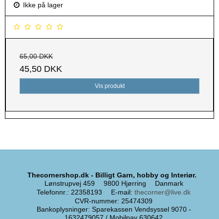
Ikke på lager
65,00 DKK
45,50 DKK
Vis produkt
Thecornershop.dk - Billigt Garn, hobby og Interiør.
Lønstrupvej 459
9800 Hjørring
Danmark
Telefonnr.
:
22358193
E-mail
:
thecorner@live.dk
CVR-nummer
:
25474309
Bankoplysninger
:
Sparekassen Vendsyssel 9070 -
1632479057 / Mobilpay 630642