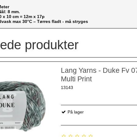
Meter
Nål: 8 mm.
10 x 10 cm = 12m x 17p
vask max 30°C – Tørres fladt - må stryges
rede produkter
Lang Yarns - Duke Fv 0
Multi Print
13143
På lager