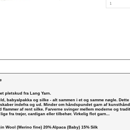
e
et pletskud fra Lang Yarn.
ld, babyalpakka og silke - alt sammen i et og samme nøgle. Dette 
kaber indefra og ud. Minder om håndspundet garn af kunsthåndvæ
 flammer af rent silke. Farverne svinger mellem moderne og tradit
lige fra trøjer, cardigan eller tilbehør. Virkelig flot garn...
gin Wool (Merino fine) 20% Alpaca (Baby) 15% Silk