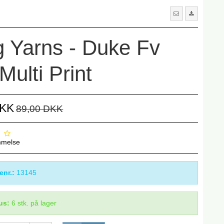
 Yarns - Duke Fv
Multi Print
DKK
89,00 DKK
mmelse
enr.:
13145
us:
6
stk.
på lager