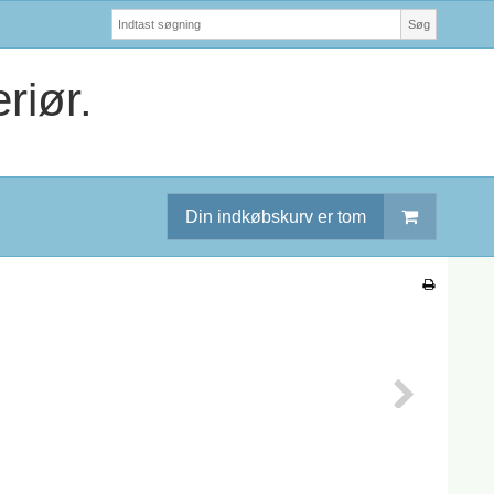
Søg
riør.
Din indkøbskurv er tom