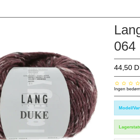
Lang
064 
44,50 
Ingen bedø
Model/Var
Lagerstat