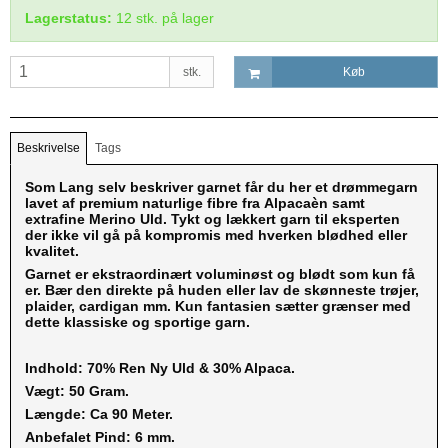
Lagerstatus:
12
stk.
på lager
stk.
Køb
Beskrivelse
Tags
Som Lang selv beskriver garnet får du her et drømmegarn
lavet af premium naturlige fibre fra Alpacaèn samt
extrafine Merino Uld. Tykt og lækkert garn til eksperten
der ikke vil gå på kompromis med hverken blødhed eller
kvalitet.
Garnet er ekstraordinært voluminøst og blødt som kun få
er. Bær den direkte på huden eller lav de skønneste trøjer,
plaider, cardigan mm. Kun fantasien sætter grænser med
dette klassiske og sportige garn.
Indhold: 70% Ren Ny Uld & 30% Alpaca.
Vægt: 50 Gram.
Længde: Ca 90 Meter.
Anbefalet Pind: 6 mm.