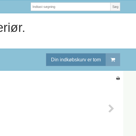
Søg
riør.
Din indkøbskurv er tom