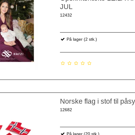
JUL
12432
På lager (2 stk.)
Norske flag i stof til pås
12682
På lager (20 stk.)