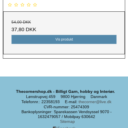
54,00 DKK
37,80 DKK
Vis produkt
Thecornershop.dk - Billigt Garn, hobby og Interiør.
Lønstrupvej 459
9800 Hjørring
Danmark
Telefonnr.
:
22358193
E-mail
:
thecorner@live.dk
CVR-nummer
:
25474309
Bankoplysninger
:
Sparekassen Vendsyssel 9070 -
1632479057 / Mobilpay 630642
Sitemap