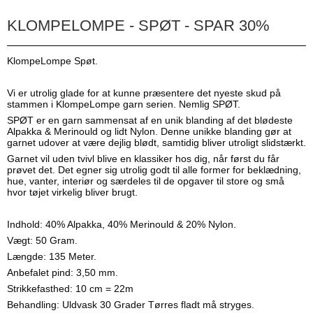
KLOMPELOMPE - SPØT - SPAR 30%
KlompeLompe Spøt.
Vi er utrolig glade for at kunne præsentere det nyeste skud på
stammen i KlompeLompe garn serien. Nemlig SPØT.
SPØT er en garn sammensat af en unik blanding af det blødeste
Alpakka & Merinould og lidt Nylon. Denne unikke blanding gør at
garnet udover at være dejlig blødt, samtidig bliver utroligt slidstærkt.
Garnet vil uden tvivl blive en klassiker hos dig, når først du får
prøvet det. Det egner sig utrolig godt til alle former for beklædning,
hue, vanter, interiør og særdeles til de opgaver til store og små
hvor tøjet virkelig bliver brugt.
Indhold: 40% Alpakka, 40% Merinould & 20% Nylon.
Vægt: 50 Gram.
Længde: 135 Meter.
Anbefalet pind: 3,50 mm.
Strikkefasthed: 10 cm = 22m
Behandling: Uldvask 30 Grader Tørres fladt må stryges.