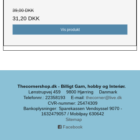
39,00 DKK
31,20 DKK
Vis produkt
Thecornershop.dk - Billigt Garn, hobby og Interiør.
Lønstrupvej 459
9800 Hjørring
Danmark
Telefonnr.
:
22358193
E-mail
:
thecorner@live.dk
CVR-nummer
:
25474309
Bankoplysninger
:
Sparekassen Vendsyssel 9070 -
1632479057 / Mobilpay 630642
Sitemap
Facebook