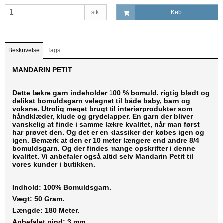
stk.
Køb
Beskrivelse
Tags
MANDARIN PETIT
Dette lækre garn indeholder 100 % bomuld. rigtig blødt og
delikat bomuldsgarn velegnet til både baby, barn og
voksne. Utrolig meget brugt til interiørprodukter som
håndklæder, klude og grydelapper. En garn der bliver
vanskelig at finde i samme lækre kvalitet, når man først
har prøvet den. Og det er en klassiker der købes igen og
igen. Bemærk at den er 10 meter længere end andre 8/4
bomuldsgarn. Og der findes mange opskrifter i denne
kvalitet. Vi anbefaler også altid selv Mandarin Petit til
vores kunder i butikken.
Indhold: 100% Bomuldsgarn.
Vægt: 50 Gram.
Længde: 180 Meter.
Anbefalet pind: 3 mm.