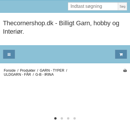
Søg
Thecornershop.dk - Billigt Garn, hobby og
Interiør.
Forside
/
Produkter
/
GARN - TYPER
/
ULDGARN - FÅR
/
G-B - IRINA