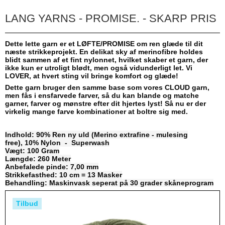
LANG YARNS - PROMISE. - SKARP PRIS
Dette lette garn er et LØFTE/PROMISE om ren glæde til dit
næste strikkeprojekt. En delikat sky af merinofibre holdes
blidt sammen af ​​et fint nylonnet, hvilket skaber et garn, der
ikke kun er utroligt blødt, men også vidunderligt let. Vi
LOVER, at hvert sting vil bringe komfort og glæde!
Dette garn bruger den samme base som vores
CLOUD
garn,
men fås i ensfarvede farver, så du kan blande og matche
garner, farver og mønstre efter dit hjertes lyst! Så nu er der
virkelig mange farve kombinationer at boltre sig med.
Indhold: 90% Ren ny uld (Merino extrafine - mulesing
free), 10% Nylon - Superwash
Vægt: 100 Gram
Længde: 260 Meter
Anbefalede pinde: 7,00 mm
Strikkefasthed: 10 cm = 13 Masker
Behandling: Maskinvask seperat på 30 grader skåneprogram
Tilbud