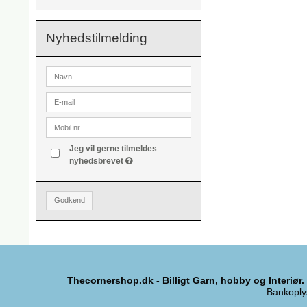
Nyhedstilmelding
Jeg vil gerne tilmeldes
nyhedsbrevet
Godkend
Thecornershop.dk - Billigt Garn, hobby og Interiør.
Bankoply