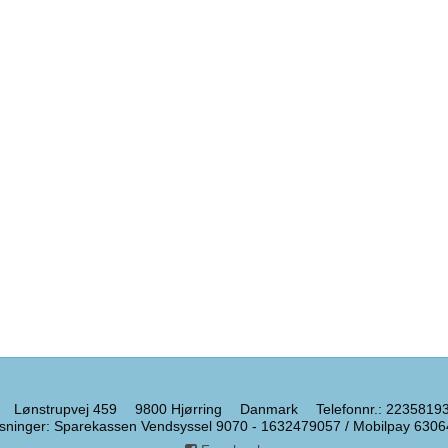
Lønstrupvej 459
9800 Hjørring
Danmark
Telefonnr.
:
2235819
sninger
:
Sparekassen Vendsyssel 9070 - 1632479057 / Mobilpay 6306