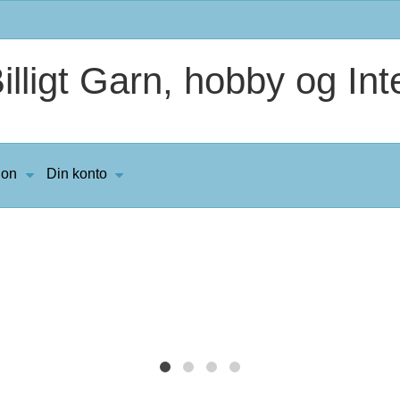
lligt Garn, hobby og Inte
ion
Din konto