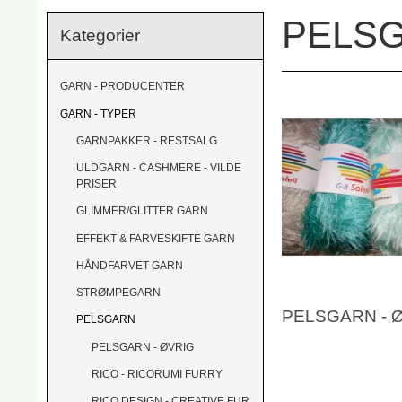
PELS
Kategorier
GARN - PRODUCENTER
GARN - TYPER
GARNPAKKER - RESTSALG
ULDGARN - CASHMERE - VILDE
PRISER
GLIMMER/GLITTER GARN
EFFEKT & FARVESKIFTE GARN
HÅNDFARVET GARN
STRØMPEGARN
PELSGARN - 
PELSGARN
PELSGARN - ØVRIG
RICO - RICORUMI FURRY
RICO DESIGN - CREATIVE FUR