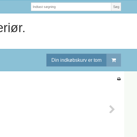
Søg
riør.
Din indkøbskurv er tom