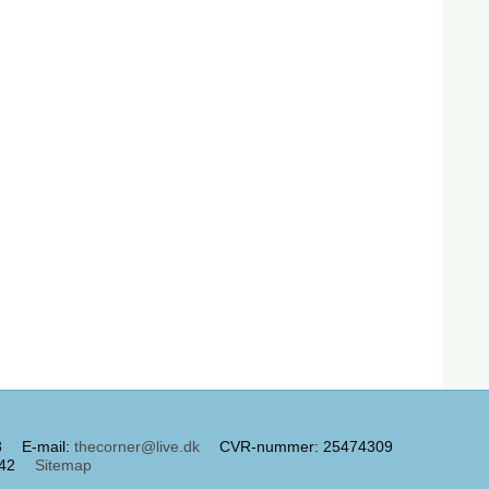
3
E-mail
:
thecorner@live.dk
CVR-nummer
:
25474309
42
Sitemap