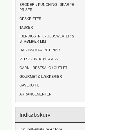
BRODERI / PUNCHING - SKARPE
PRISER
OPSKRIFTER
TASKER
FÆRDIGSTRIK - ULDSWEATER &
STRØMPER MM
UASHMAMA & INTERIØR
PELS/SKIND/TØJ & ASS
GARN - RESTSALG / OUTLET
GOURMET & LÆKKERIER
GAVEKORT.
ARRANGEMENTER
Indkøbskurv
Din indkøbskurv er tom