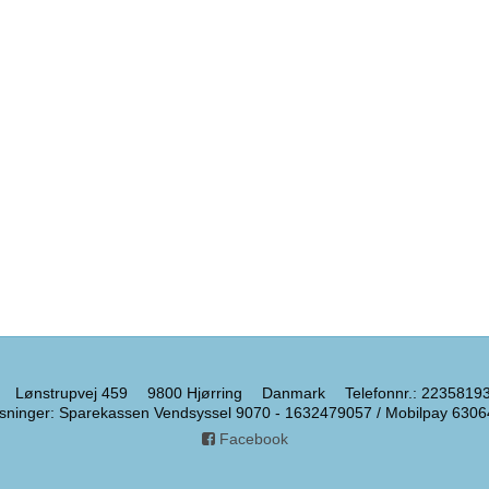
Lønstrupvej 459
9800 Hjørring
Danmark
Telefonnr.
:
2235819
sninger
:
Sparekassen Vendsyssel 9070 - 1632479057 / Mobilpay 6306
Facebook