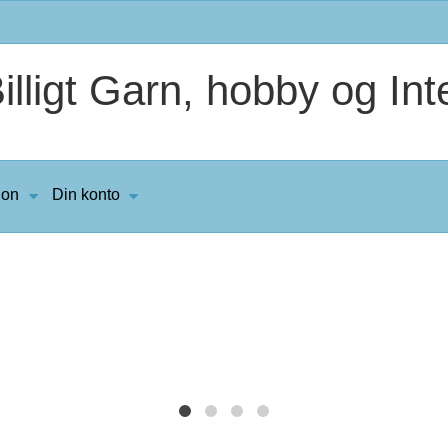
lligt Garn, hobby og Inte
ion
Din konto