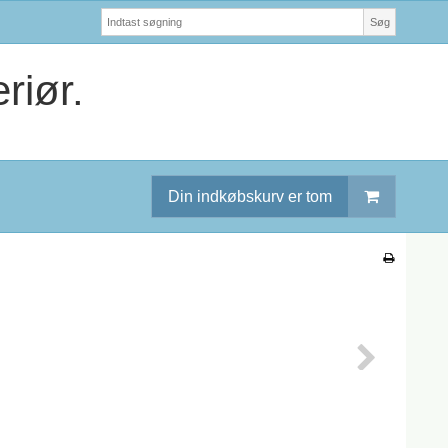
Søg
riør.
Din indkøbskurv er tom