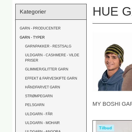
HUE 
Kategorier
GARN - PRODUCENTER
GARN - TYPER
GARNPAKKER - RESTSALG
ULDGARN - CASHMERE - VILDE
PRISER
GLIMMER/GLITTER GARN
EFFEKT & FARVESKIFTE GARN
HÅNDFARVET GARN
STRØMPEGARN
MY BOSHI GA
PELSGARN
ULDGARN - FÅR
ULDGARN - MOHAIR
Tilbud
ULDGARN - ANGORA