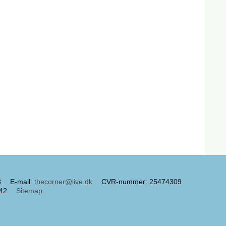
3
E-mail
:
thecorner@live.dk
CVR-nummer
:
25474309
42
Sitemap