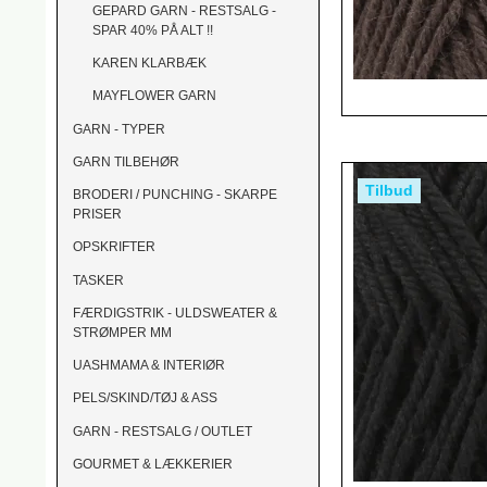
GEPARD GARN - RESTSALG -
SPAR 40% PÅ ALT !!
KAREN KLARBÆK
MAYFLOWER GARN
GARN - TYPER
GARN TILBEHØR
Tilbud
BRODERI / PUNCHING - SKARPE
PRISER
OPSKRIFTER
TASKER
FÆRDIGSTRIK - ULDSWEATER &
STRØMPER MM
UASHMAMA & INTERIØR
PELS/SKIND/TØJ & ASS
GARN - RESTSALG / OUTLET
GOURMET & LÆKKERIER