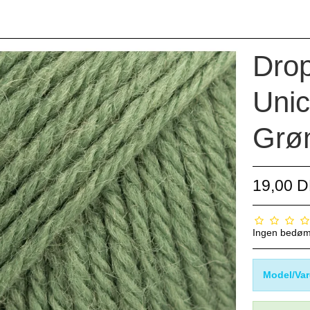
Drop
Unic
Grø
19,00 
Ingen bedø
Model/Var