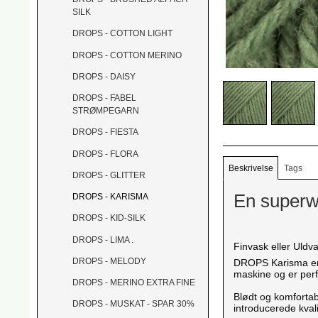
SILK
DROPS - COTTON LIGHT
DROPS - COTTON MERINO
DROPS - DAISY
DROPS - FABEL
STRØMPEGARN
DROPS - FIESTA
DROPS - FLORA
Beskrivelse
Tags
DROPS - GLITTER
En superw
DROPS - KARISMA
DROPS - KID-SILK
DROPS - LIMA .
Finvask eller Uldva
DROPS - MELODY
DROPS Karisma er e
maskine og er perf
DROPS - MERINO EXTRA FINE
Blødt og komfortab
DROPS - MUSKAT - SPAR 30%
introducerede kval