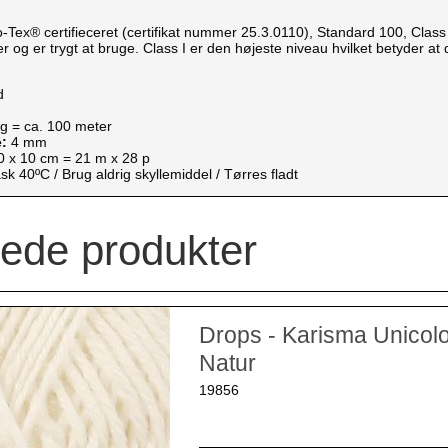
Tex® certifieceret (certifikat nummer 25.3.0110), Standard 100, Class I. 
r og er trygt at bruge. Class I er den højeste niveau hvilket betyder at de
d
g = ca. 100 meter
e:
4 mm
 x 10 cm = 21 m x 28 p
sk 40ºC / Brug aldrig skyllemiddel / Tørres fladt
rede produkter
Drops - Karisma Unicol
Natur
19856