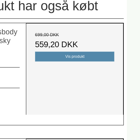
ukt har også købt
sbody
699,00 DKK
isky
559,20 DKK
Vis produkt