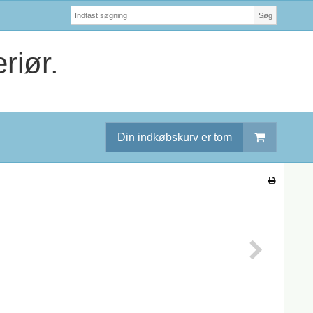
Søg
riør.
Din indkøbskurv er tom