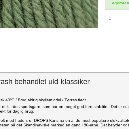
Lagerstat
ash behandlet uld-klassiker
sk 40ºC / Brug aldrig skyllemiddel / Tørres fladt
t 4-tråds sportsgarn, som har en meget god formstabilitet. Det er sup
ekt for daglig brug.
elt mod huden, er DROPS Karisma en af de mest populære uldkvaliteter i
iteten på det Skandinaviske marked en gang i 80-erne. Det betyder også