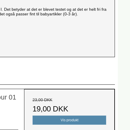
Det betyder at det er blevet testet og at det er helt fri fra
t også passer fint til babyartikler (0-3 år).
our 01
23,00 DKK
19,00 DKK
Vis produkt