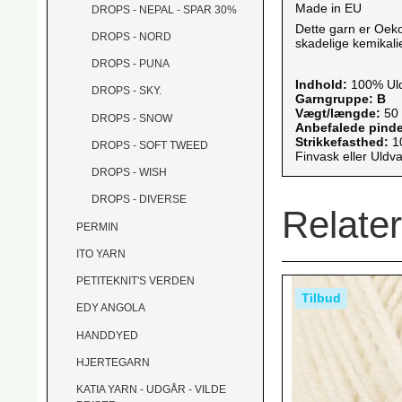
Made in EU
DROPS - NEPAL - SPAR 30%
Dette garn er Oeko-
DROPS - NORD
skadelige kemikalie
DROPS - PUNA
Indhold:
100% Ul
DROPS - SKY.
Garngruppe: B
Vægt/længde:
50 
DROPS - SNOW
Anbefalede pind
Strikkefasthed:
10
DROPS - SOFT TWEED
Finvask eller Uldva
DROPS - WISH
DROPS - DIVERSE
Relate
PERMIN
ITO YARN
PETITEKNIT'S VERDEN
Tilbud
EDY ANGOLA
HANDDYED
HJERTEGARN
KATIA YARN - UDGÅR - VILDE