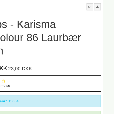
s - Karisma
olour 86 Laurbær
n
DKK
23,00 DKK
mmelse
enr.:
19854