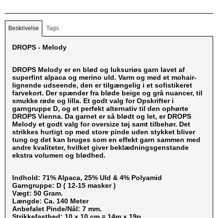
Beskrivelse
Tags
DROPS - Melody
DROPS Melody er en blød og luksuriøs garn lavet af
superfint alpaca og merino uld. Varm og med et mohair-
lignende udseende, den er tilgængelig i et sofistikeret
farvekort. Der spænder fra bløde beige og grå nuancer, til
smukke røde og lilla. Et godt valg for Opskrifter i
garngruppe D, og et perfekt alternativ til den ophørte
DROPS Vienna. Da garnet er så blødt og let, er DROPS
Melody et godt valg for oversize tøj samt tilbehør. Det
strikkes hurtigt op med store pinde uden stykket bliver
tung og det kan bruges som en effekt garn sammen med
andre kvaliteter, hvilket giver beklædningsgenstande
ekstra volumen og blødhed.
Indhold: 71% Alpaca, 25% Uld & 4% Polyamid
Garngruppe: D ( 12-15 masker )
Vægt: 50 Gram.
Længde: Ca. 140 Meter
Anbefalet Pinde/Nål: 7 mm.
Strikkefasthed: 10 x 10 cm = 14m x 19p