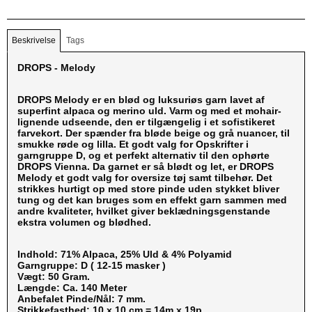
Beskrivelse
Tags
DROPS - Melody
DROPS Melody er en blød og luksuriøs garn lavet af
superfint alpaca og merino uld. Varm og med et mohair-
lignende udseende, den er tilgængelig i et sofistikeret
farvekort. Der spænder fra bløde beige og grå nuancer, til
smukke røde og lilla. Et godt valg for Opskrifter i
garngruppe D, og et perfekt alternativ til den ophørte
DROPS Vienna. Da garnet er så blødt og let, er DROPS
Melody et godt valg for oversize tøj samt tilbehør. Det
strikkes hurtigt op med store pinde uden stykket bliver
tung og det kan bruges som en effekt garn sammen med
andre kvaliteter, hvilket giver beklædningsgenstande
ekstra volumen og blødhed.
Indhold: 71% Alpaca, 25% Uld & 4% Polyamid
Garngruppe: D ( 12-15 masker )
Vægt: 50 Gram.
Længde: Ca. 140 Meter
Anbefalet Pinde/Nål: 7 mm.
Strikkefasthed: 10 x 10 cm = 14m x 19p