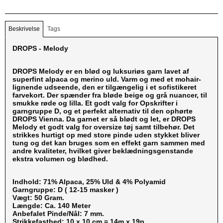
Beskrivelse
Tags
DROPS - Melody
DROPS Melody er en blød og luksuriøs garn lavet af
superfint alpaca og merino uld. Varm og med et mohair-
lignende udseende, den er tilgængelig i et sofistikeret
farvekort. Der spænder fra bløde beige og grå nuancer, til
smukke røde og lilla. Et godt valg for Opskrifter i
garngruppe D, og et perfekt alternativ til den ophørte
DROPS Vienna. Da garnet er så blødt og let, er DROPS
Melody et godt valg for oversize tøj samt tilbehør. Det
strikkes hurtigt op med store pinde uden stykket bliver
tung og det kan bruges som en effekt garn sammen med
andre kvaliteter, hvilket giver beklædningsgenstande
ekstra volumen og blødhed.
Indhold: 71% Alpaca, 25% Uld & 4% Polyamid
Garngruppe: D ( 12-15 masker )
Vægt: 50 Gram.
Længde: Ca. 140 Meter
Anbefalet Pinde/Nål: 7 mm.
Strikkefasthed: 10 x 10 cm = 14m x 19p