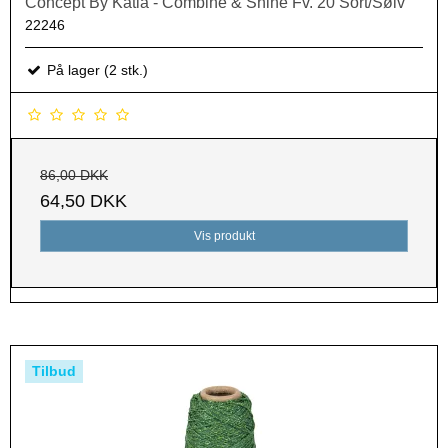
Concept By Katia - Combine & Shine Fv. 20 Sort/Sølv
22246
På lager (2 stk.)
86,00 DKK
64,50 DKK
Vis produkt
Tilbud