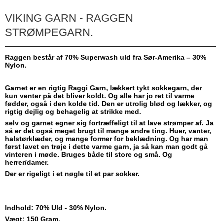
VIKING GARN - RAGGEN
STRØMPEGARN.
Raggen består af 70% Superwash uld fra Sør-Amerika – 30%
Nylon.
Garnet er en rigtig Raggi Garn, lækkert tykt sokkegarn, der
kun venter på det bliver koldt. Og alle har jo ret til varme
fødder, også i den kolde tid. Den er utrolig blød og lækker, og
rigtig dejlig og behagelig at strikke med.
selv og garnet egner sig fortræffeligt til at lave strømper af. Ja
så er det også meget brugt til mange andre ting. Huer, vanter,
halstørklæder, og mange former for beklædning. Og har man
først lavet en trøje i dette varme garn, ja så kan man godt gå
vinteren i møde. Bruges både til store og små. Og
herrer/damer.
Der er rigeligt i et nøgle til et par sokker.
Indhold: 70% Uld - 30% Nylon.
Vægt: 150 Gram.