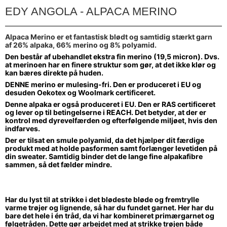
EDY ANGOLA - ALPACA MERINO
Alpaca Merino er et fantastisk blødt og samtidig stærkt garn
af
26% alpaka, 66% merino og 8% polyamid.
Den består af ubehandlet ekstra fin merino (19,5 micron). Dvs.
at merinoen har en finere struktur som gør, at det ikke klør og
kan bæres direkte på huden.
DENNE merino er mulesing-fri. Den er produceret i EU og
desuden Oekotex og Woolmark certificeret.
Denne alpaka er også produceret i EU. Den er RAS certificeret
og lever op til betingelserne i REACH. Det betyder, at der er
kontrol med dyrevelfærden og efterfølgende miljøet, hvis den
indfarves.
Der er tilsat en smule polyamid, da det hjælper dit færdige
produkt med at holde pasformen samt forlænger levetiden på
din sweater. Samtidig binder det de lange fine alpakafibre
sammen, så det fælder mindre.
Har du lyst til at strikke i det blødeste bløde og fremtrylle
varme trøjer og lignende, så har du fundet garnet. Her har du
bare det hele i én tråd, da vi har kombineret primærgarnet og
følgetråden. Dette gør arbejdet med at strikke trøjen både