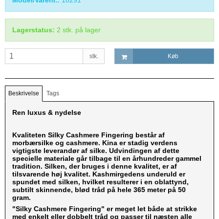
Model/Varenr.:
18291
Lagerstatus:
2
stk.
på lager
stk.
Køb
Beskrivelse
Tags
Ren luxus & nydelse
Kvaliteten Silky Cashmere Fingering består af
morbærsilke og cashmere. Kina er stadig verdens
vigtigste leverandør af silke. Udvindingen af ​​dette
specielle materiale går tilbage til en århundreder gammel
tradition. Silken, der bruges i denne kvalitet, er af
tilsvarende høj kvalitet. Kashmirgedens underuld er
spundet med silken, hvilket resulterer i en oblattynd,
subtilt skinnende, blød tråd på hele 365 meter på 50
gram.
"Silky Cashmere Fingering" er meget let både at strikke
med enkelt eller dobbelt tråd og passer til næsten alle