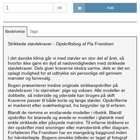
stk.
Køb
Beskrivelse
Tags
Strikkede støvlekraver - Opskriftsbog af Pia Frandsen
I det danske klima går vi med støvler en stor del af året, så
hvorfor ikke gøre en dyd af nødvendigheden med strikkede
støvlekraver. Dels giver kraverne ekstra varme, dels er det en
oplagt mulighed for at udtrykke sin personlige stil gennem
mønster og farvevalg.
Bogen præsenterer tredive originale strikkeopskrifter på
støvlekraver i to størrelser: pige og voksen. Alle modeller er
dobbelte, så inderside og yderside kan bruges på skift
Kraverne passer til både korte og lange støvler. Opskrifterne
er markeret efter sværhedsgrad, fra begynder op til erfaren.
Blandt de nemme er ensfarvede modeller i ribstrik. Blandt
opskrifter for letøvede og øvede er modeller i glatstrik med
enkle strikkede eller påsyede mønstre. Til erfarne strikkere er
der opskrifter med snoninger eller mønsterstrik efter diagram.
Forfatteren Pia Frandsen har en mangeårig baggrund inden
for håndarbejde. Bogens smukke billeder er taget af fotograf