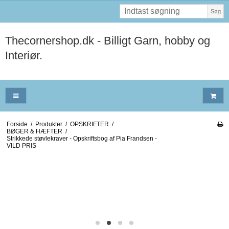
Søg
Thecornershop.dk - Billigt Garn, hobby og
Interiør.
Forside
/
Produkter
/
OPSKRIFTER
/
BØGER & HÆFTER
/
Strikkede støvlekraver - Opskriftsbog af Pia Frandsen -
VILD PRIS