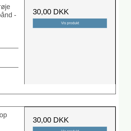
røje
30,00 DKK
bånd -
Vis produkt
top
30,00 DKK