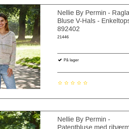
Nellie By Permin - Ragl
Bluse V-Hals - Enkeltops
892402
21446
På lager
Nellie By Permin -
Patentbluse med ribærm