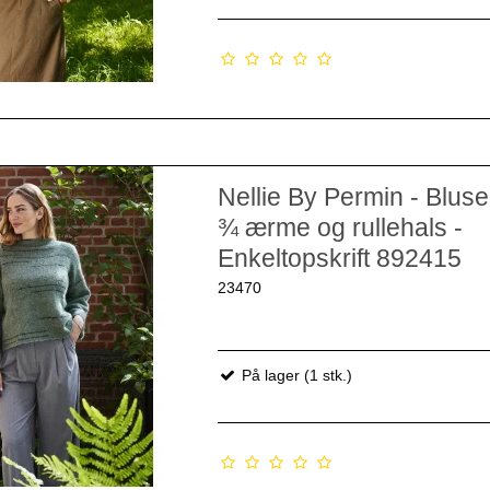
Nellie By Permin - Blus
¾ ærme og rullehals -
Enkeltopskrift 892415
23470
På lager (1 stk.)