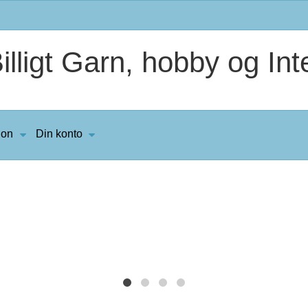
lligt Garn, hobby og Inte
ion
Din konto