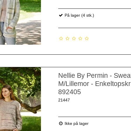
På lager (4 stk.)
Nellie By Permin - Swea
M/Lillemor - Enkeltopskri
892405
21447
Ikke på lager