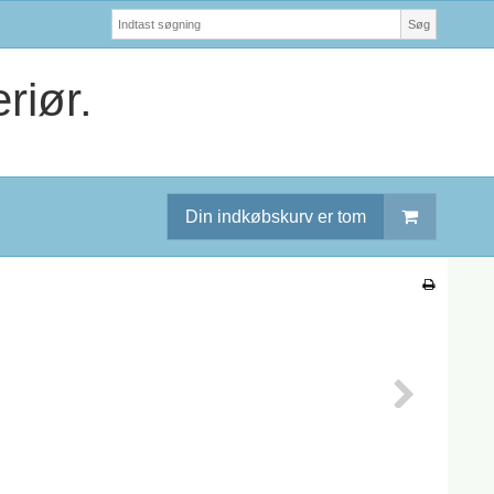
Søg
riør.
Din indkøbskurv er tom