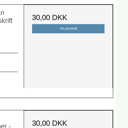
an
30,00 DKK
krift
Vis produkt
30,00 DKK
er -