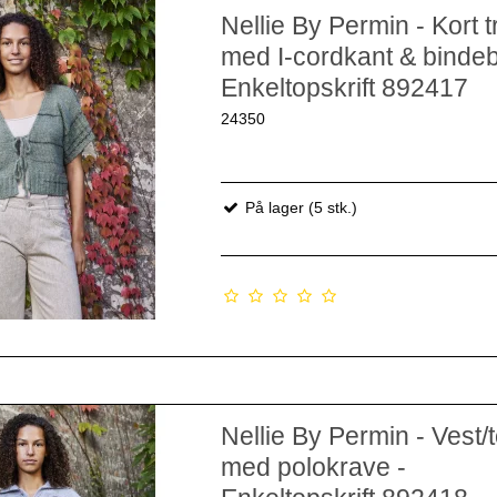
Nellie By Permin - Kort t
med I-cordkant & binde
Enkeltopskrift 892417
24350
På lager (5 stk.)
Nellie By Permin - Vest/
med polokrave -