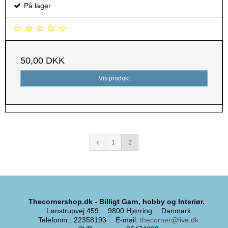
På lager
50,00 DKK
Vis produkt
1
2
Thecornershop.dk - Billigt Garn, hobby og Interiør.
Lønstrupvej 459
9800 Hjørring
Danmark
Telefonnr.
:
22358193
E-mail
:
thecorner@live.dk