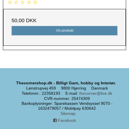
50,00 DKK
Vis produkt
Thecornershop.dk - Billigt Garn, hobby og Interiør.
Lønstrupvej 459
9800 Hjørring
Danmark
Telefonnr.
:
22358193
E-mail
:
thecorner@live.dk
CVR-nummer
:
25474309
Bankoplysninger
:
Sparekassen Vendsyssel 9070 -
1632479057 / Mobilpay 630642
Sitemap
Facebook