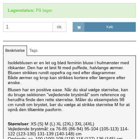
Lagerstatus:
På lager
stk.
Køb
Beskrivelse
Tags
Isoldeblusen er en let og blød feminin bluse i hulmønster med
ribkanter. Den har et løst fit med puffede, halvlange ærmer.
Blusen strikkes rundt oppefra og ned efter diagrammer.
Både ærmer og krop kan strikkes kortere eller længere efter
ønske.
Blusen har en positive ease. Når du skal vælge størrelse, kan
du bruge sektionen "vejledende brystmål" som reference og
herudfra finde den rette størrelse. Måler du eksempelvis 98
cm rundt om brystet, bør du vælge at strikke størrelse M for at
opnå den tiltænkte pasform.
Størrelser
: XS (S) M (L) XL (2XL) 3XL (4XL)
Vejledende brystmål: ca 76-85 (86-94) 95-104 (105-113) 114-
122 (123-130) 131-139 (140-148) cm
Omkreds: ca. 100 (100) 109 (118) 118 (127) 136 (145) cm