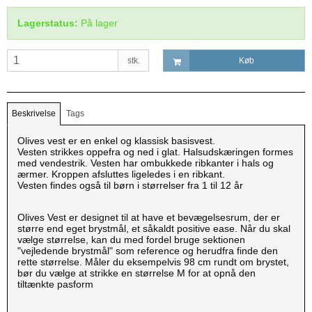
Lagerstatus:
På lager
stk.
Køb
Beskrivelse
Tags
Olives vest er en enkel og klassisk basisvest.
Vesten strikkes oppefra og ned i glat. Halsudskæringen formes
med vendestrik. Vesten har ombukkede ribkanter i hals og
ærmer. Kroppen afsluttes ligeledes i en ribkant.
Vesten findes også til børn i størrelser fra 1 til 12 år
Olives Vest er designet til at have et bevægelsesrum, der er
større end eget brystmål, et såkaldt positive ease. Når du skal
vælge størrelse, kan du med fordel bruge sektionen
"vejledende brystmål" som reference og herudfra finde den
rette størrelse. Måler du eksempelvis 98 cm rundt om brystet,
bør du vælge at strikke en størrelse M for at opnå den
tiltænkte pasform