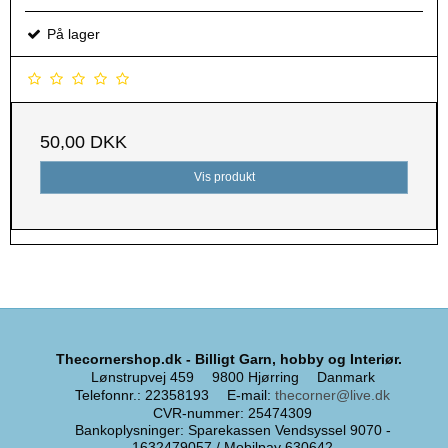
På lager
50,00 DKK
Vis produkt
Thecornershop.dk - Billigt Garn, hobby og Interiør.
Lønstrupvej 459
9800 Hjørring
Danmark
Telefonnr.
:
22358193
E-mail
:
thecorner@live.dk
CVR-nummer
:
25474309
Bankoplysninger
:
Sparekassen Vendsyssel 9070 -
1632479057 / Mobilpay 630642