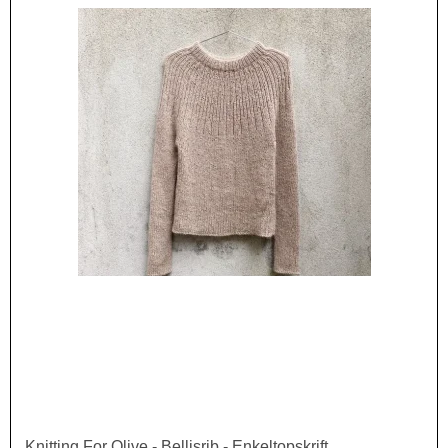
Knitting For Olive - Bellisrib - Enkeltopskrift