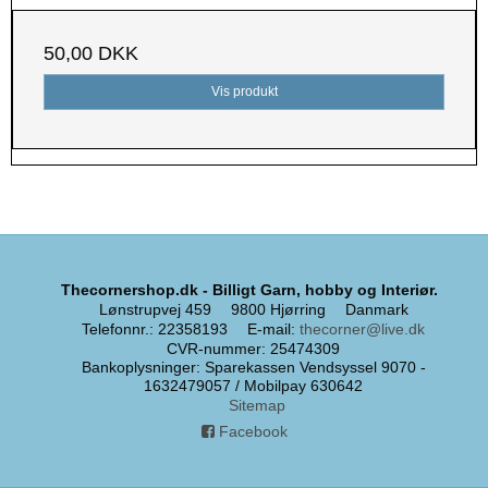
50,00 DKK
Vis produkt
Thecornershop.dk - Billigt Garn, hobby og Interiør.
Lønstrupvej 459
9800 Hjørring
Danmark
Telefonnr.
:
22358193
E-mail
:
thecorner@live.dk
CVR-nummer
:
25474309
Bankoplysninger
:
Sparekassen Vendsyssel 9070 -
1632479057 / Mobilpay 630642
Sitemap
Facebook