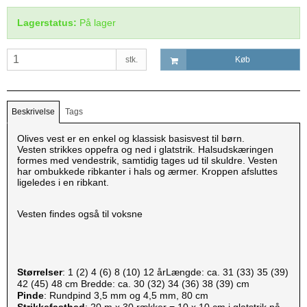
Lagerstatus:
På lager
stk.
Køb
Beskrivelse
Tags
Olives vest er en enkel og klassisk basisvest til børn.
Vesten strikkes oppefra og ned i glatstrik. Halsudskæringen
formes med vendestrik, samtidig tages ud til skuldre. Vesten
har ombukkede ribkanter i hals og ærmer. Kroppen afsluttes
ligeledes i en ribkant.
Vesten findes også til voksne
Størrelser
: 1 (2) 4 (6) 8 (10) 12 årLængde: ca. 31 (33) 35 (39)
42 (45) 48 cm Bredde: ca. 30 (32) 34 (36) 38 (39) cm
Pinde
: Rundpind 3,5 mm og 4,5 mm, 80 cm
Strikkefasthed
: 20 m x 30 rækker = 10 x 10 cm i glatstrik på