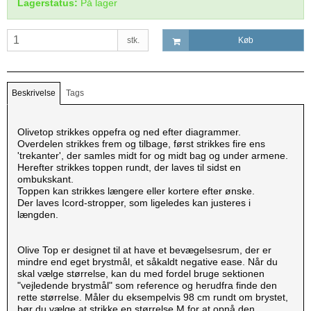
Lagerstatus:
På lager
stk.
Køb
Beskrivelse
Tags
Olivetop strikkes oppefra og ned efter diagrammer.
Overdelen strikkes frem og tilbage, først strikkes fire ens
'trekanter', der samles midt for og midt bag og under armene.
Herefter strikkes toppen rundt, der laves til sidst en
ombukskant.
Toppen kan strikkes længere eller kortere efter ønske.
Der laves Icord-stropper, som ligeledes kan justeres i
længden.
Olive Top er designet til at have et bevægelsesrum, der er
mindre end eget brystmål, et såkaldt negative ease. Når du
skal vælge størrelse, kan du med fordel bruge sektionen
"vejledende brystmål" som reference og herudfra finde den
rette størrelse. Måler du eksempelvis 98 cm rundt om brystet,
bør du vælge at strikke en størrelse M for at opnå den