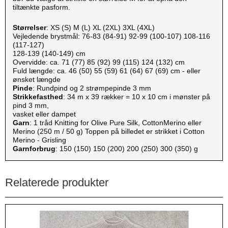
tiltænkte pasform.
Størrelser
: XS (S) M (L) XL (2XL) 3XL (4XL)
Vejledende brystmål: 76-83 (84-91) 92-99 (100-107) 108-116
(117-127)
128-139 (140-149) cm
Overvidde: ca. 71 (77) 85 (92) 99 (115) 124 (132) cm
Fuld længde: ca. 46 (50) 55 (59) 61 (64) 67 (69) cm - eller
ønsket længde
Pinde
: Rundpind og 2 strømpepinde 3 mm
Strikkefasthed
: 34 m x 39 rækker = 10 x 10 cm i mønster på
pind 3 mm,
vasket eller dampet
Garn
: 1 tråd Knitting for Olive Pure Silk, CottonMerino eller
Merino (250 m / 50 g) Toppen på billedet er strikket i Cotton
Merino - Grisling
Garnforbrug
: 150 (150) 150 (200) 200 (250) 300 (350) g
Relaterede produkter