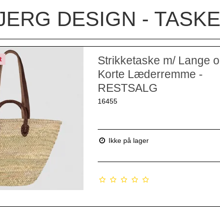
JERG DESIGN - TASK
Strikketaske m/ Lange 
t
Korte Læderremme -
RESTSALG
16455
Ikke på lager