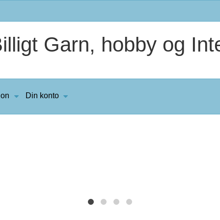
lligt Garn, hobby og Inte
ion
Din konto