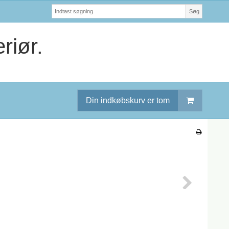
Søg
riør.
Din indkøbskurv er tom