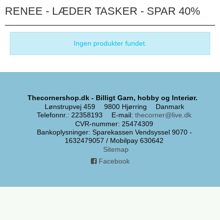
RENEE - LÆDER TASKER - SPAR 40%
Ingen produkter fundet.
Thecornershop.dk - Billigt Garn, hobby og Interiør.
Lønstrupvej 459
9800 Hjørring
Danmark
Telefonnr.
:
22358193
E-mail
:
thecorner@live.dk
CVR-nummer
:
25474309
Bankoplysninger
:
Sparekassen Vendsyssel 9070 -
1632479057 / Mobilpay 630642
Sitemap
Facebook