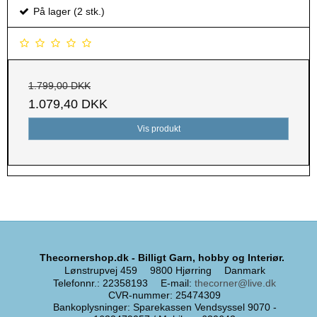
På lager (2 stk.)
1.799,00 DKK
1.079,40 DKK
Vis produkt
Thecornershop.dk - Billigt Garn, hobby og Interiør.
Lønstrupvej 459
9800 Hjørring
Danmark
Telefonnr.
:
22358193
E-mail
:
thecorner@live.dk
CVR-nummer
:
25474309
Bankoplysninger
:
Sparekassen Vendsyssel 9070 -