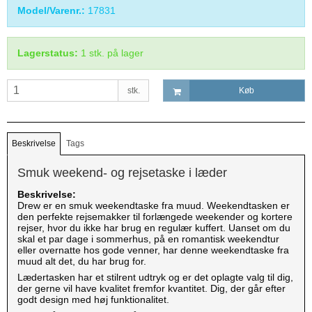
Model/Varenr.:
17831
Lagerstatus:
1
stk.
på lager
stk.
Køb
Beskrivelse
Tags
Smuk weekend- og rejsetaske i læder
Beskrivelse:
Drew er en smuk weekendtaske fra muud. Weekendtasken er
den perfekte rejsemakker til forlængede weekender og kortere
rejser, hvor du ikke har brug en regulær kuffert. Uanset om du
skal et par dage i sommerhus, på en romantisk weekendtur
eller overnatte hos gode venner, har denne weekendtaske fra
muud alt det, du har brug for.
Lædertasken har et stilrent udtryk og er det oplagte valg til dig,
der gerne vil have kvalitet fremfor kvantitet. Dig, der går efter
godt design med høj funktionalitet.