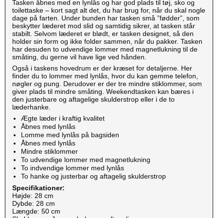
Tasken åbnes med en lynlås og har god plads til tøj, sko og
toilettaske – kort sagt alt det, du har brug for, når du skal nogle
dage på farten. Under bunden har tasken små ”fødder”, som
beskytter læderet mod slid og samtidig sikrer, at tasken står
stabilt. Selvom læderet er blødt, er tasken designet, så den
holder sin form og ikke folder sammen, når du pakker. Tasken
har desuden to udvendige lommer med magnetlukning til de
småting, du gerne vil have lige ved hånden.
Også i taskens hovedrum er der kræset for detaljerne. Her
finder du to lommer med lynlås, hvor du kan gemme telefon,
nøgler og pung. Derudover er der tre mindre stiklommer, som
giver plads til mindre småting. Weekendtasken kan bæres i
den justerbare og aftagelige skulderstrop eller i de to
læderhanke.
Ægte læder i kraftig kvalitet
Åbnes med lynlås
Lomme med lynlås på bagsiden
Åbnes med lynlås
Mindre stiklommer
To udvendige lommer med magnetlukning
To indvendige lommer med lynlås
To hanke og justerbar og aftagelig skulderstrop
Specifikationer:
Højde: 28 cm
Dybde: 28 cm
Længde: 50 cm